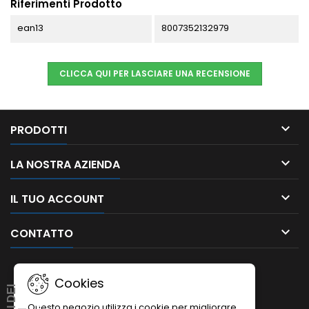
Riferimenti Prodotto
ean13
8007352132979
CLICCA QUI PER LASCIARE UNA RECENSIONE

PRODOTTI

LA NOSTRA AZIENDA

IL TUO ACCOUNT

CONTATTO
Cookies
Questo negozio utilizza i cookie per migliorare