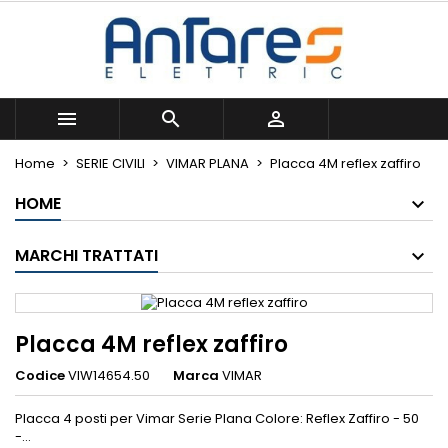
×
×
×
Le mie liste di desideri
((title))
Accedi
Devi avere effettuato l'accesso per salvare dei
((label))
prodotti nella tua lista dei desideri.
add_circle_outline



Crea nuova lista
Home
SERIE CIVILI
VIMAR PLANA
Placca 4M reflex zaffiro
((cancelText))
((loginText))
((cancelText))
((createText))
HOME
MARCHI TRATTATI
Placca 4M reflex zaffiro
Codice
VIW14654.50
Marca
VIMAR
Placca 4 posti per Vimar Serie Plana Colore: Reflex Zaffiro - 50
-...