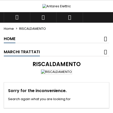
×
×
×
×
Le mie liste di desideri
((modalTitle))
((title))
Accedi



((confirmMessage))
Devi avere effettuato l'accesso per salvare dei
((label))
prodotti nella tua lista dei desideri.
Home
RISCALDAMENTO
add_circle_outlin
Crea nuova lista
HOME
((cancelText))
((modalDeleteText))
((cancelText))
((loginText))
((cancelText))
((createText))
MARCHI TRATTATI
RISCALDAMENTO
Sorry for the inconvenience.
Search again what you are looking for