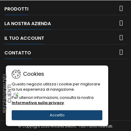

PRODOTTI

LA NOSTRA AZIENDA

IL TUO ACCOUNT

CONTATTO
Cookies
R
E
C
E
N
S
I
O
I
D
E
I
C
L
I
E
N
T
Questo negozio utilizza i cookie per migliorare
N
I
la tua esperienza di navigazione.
Per ulteriori informazioni, consulta la nostra
Informativa sulla privacy
.
Accetto
© Copyright 2026 Antares Elettric. Tutti i diritti riservati.