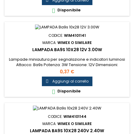
Aggiungi al carrello

Disponibile

CODICE:
WIM4101141
MARCA:
WIMEX O SIMILARE
LAMPADA BA9S 10X28 12V 3.00W
Lampade miniautura per segnalazione e indicatori luminosi
Attacco: Ba9s Potenza: 3W Tensione: 12V Dimensioni:
10x28mm...
0,37 €
Aggiungi al carrello

Disponibile

CODICE:
WIM4101144
MARCA:
WIMEX O SIMILARE
LAMPADA BA9S 10X28 240V 2.40W