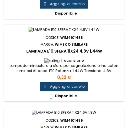
Aggiungi al carrello

Disponibile

CODICE:
WIM4101488
MARCA:
WIMEX O SIMILARE
LAMPADA E10 SFERA 11X24 4,8V 1,44W
1 recensione
Lampade miniautura a sfera per segnalazione e indicatori
luminosi Attacco: E10 Potenza: 1,44W Tensione: 4,8V
Dimensioni: 11x24mm...
0,32 €
Aggiungi al carrello

Disponibile

CODICE:
WIM4101489
MARCA:
WIMEX O SIMILARE