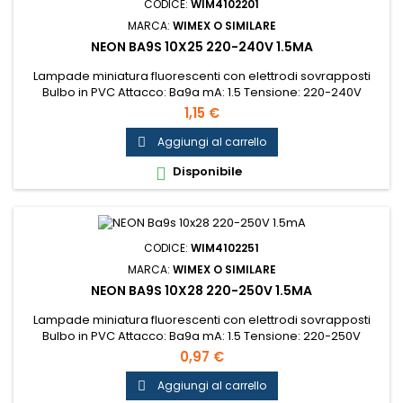
CODICE:
WIM4102201
MARCA:
WIMEX O SIMILARE
NEON BA9S 10X25 220-240V 1.5MA
Lampade miniatura fluorescenti con elettrodi sovrapposti
Bulbo in PVC Attacco: Ba9a mA: 1.5 Tensione: 220-240V
Dimensioni: 10x25mm...
1,15 €
Aggiungi al carrello

Disponibile

CODICE:
WIM4102251
MARCA:
WIMEX O SIMILARE
NEON BA9S 10X28 220-250V 1.5MA
Lampade miniatura fluorescenti con elettrodi sovrapposti
Bulbo in PVC Attacco: Ba9a mA: 1.5 Tensione: 220-250V
Dimensioni: 10x28mm...
0,97 €
Aggiungi al carrello
