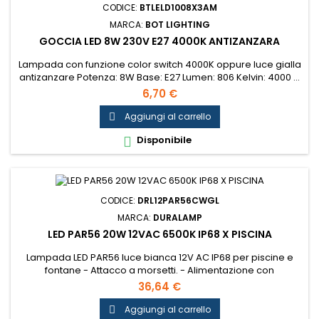
CODICE:
BTLELD1008X3AM
MARCA:
BOT LIGHTING
GOCCIA LED 8W 230V E27 4000K ANTIZANZARA
Lampada con funzione color switch 4000K oppure luce gialla
antizanzare Potenza: 8W Base: E27 Lumen: 806 Kelvin: 4000 ...
6,70 €
Aggiungi al carrello

Disponibile

CODICE:
DRL12PAR56CWGL
MARCA:
DURALAMP
LED PAR56 20W 12VAC 6500K IP68 X PISCINA
Lampada LED PAR56 luce bianca 12V AC IP68 per piscine e
fontane - Attacco a morsetti. - Alimentazione con
trasformatore elettromagnetico 12VAC 50Hz. - Per impieghi in
36,64 €
esterni ed in immersione negli appositi apparecchi ed in
esterni. - Materi...
Aggiungi al carrello
