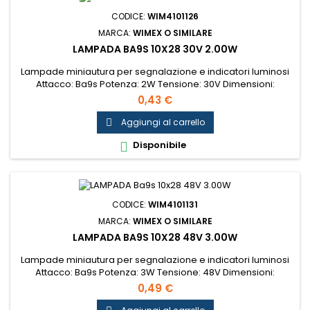
CODICE:
WIM4101126
MARCA:
WIMEX O SIMILARE
LAMPADA BA9S 10X28 30V 2.00W
Lampade miniautura per segnalazione e indicatori luminosi
Attacco: Ba9s Potenza: 2W Tensione: 30V Dimensioni:
10x28mm...
0,43 €
Aggiungi al carrello

Disponibile

CODICE:
WIM4101131
MARCA:
WIMEX O SIMILARE
LAMPADA BA9S 10X28 48V 3.00W
Lampade miniautura per segnalazione e indicatori luminosi
Attacco: Ba9s Potenza: 3W Tensione: 48V Dimensioni:
10x28mm...
0,49 €