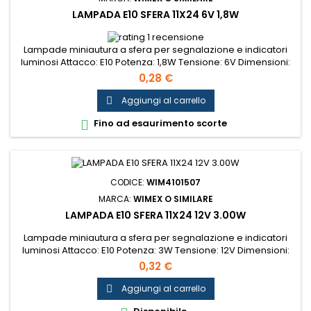
LAMPADA E10 SFERA 11X24 6V 1,8W
1 recensione
Lampade miniautura a sfera per segnalazione e indicatori
luminosi Attacco: E10 Potenza: 1,8W Tensione: 6V Dimensioni:
11x24mm...
0,28 €
Aggiungi al carrello

Fino ad esaurimento scorte

CODICE:
WIM4101507
MARCA:
WIMEX O SIMILARE
LAMPADA E10 SFERA 11X24 12V 3.00W
Lampade miniautura a sfera per segnalazione e indicatori
luminosi Attacco: E10 Potenza: 3W Tensione: 12V Dimensioni:
11x24mm...
0,32 €
Aggiungi al carrello
