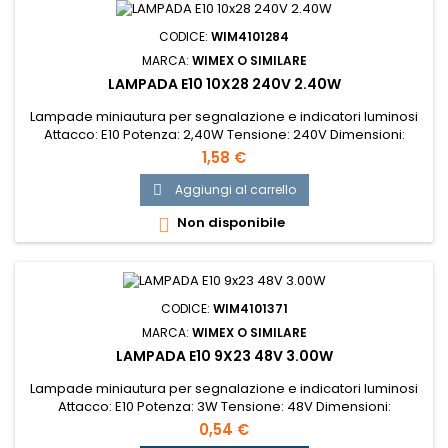
CODICE:
WIM4101284
MARCA:
WIMEX O SIMILARE
LAMPADA E10 10X28 240V 2.40W
Lampade miniautura per segnalazione e indicatori luminosi
Attacco: E10 Potenza: 2,40W Tensione: 240V Dimensioni:
10x28mm...
1,58 €
Aggiungi al carrello

Non disponibile

CODICE:
WIM4101371
MARCA:
WIMEX O SIMILARE
LAMPADA E10 9X23 48V 3.00W
Lampade miniautura per segnalazione e indicatori luminosi
Attacco: E10 Potenza: 3W Tensione: 48V Dimensioni:
9X23mm...
0,54 €