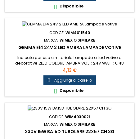
Disponibile

CODICE:
WIM4011540
MARCA:
WIMEX O SIMILARE
GEMMA E14 24V 2 LED AMBRA LAMPADE VOTIVE
Indicata per uso cimiteriale Lampade a Led votive e
decorative 2LED COLORE: AMBRA VOLT: 24V WATT: 0,48
ATTACCO: E14...
4,13 €
Aggiungi al carrello

Disponibile

CODICE:
WIM4030021
MARCA:
WIMEX O SIMILARE
230V 15W BA15D TUBOLARE 22X57 CH 3G