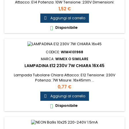
Attacco: E14 Potenza: 10W Tensione: 230V Dimensioni:
16x35mm...
1,52 €
Aggiungi al carrello

Disponibile

CODICE:
WIM4101968
MARCA:
WIMEX O SIMILARE
LAMPADINA E12 230V 7W CHIARA 16X45
Lampada Tubolare Chiara Attacco: E12 Tensione: 230V
Potenza: 7W Misure: 16x45mm ...
0,77 €
Aggiungi al carrello

Disponibile
