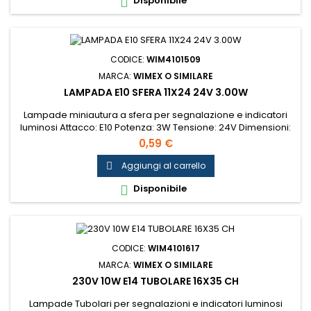
Disponibile

CODICE:
WIM4101509
MARCA:
WIMEX O SIMILARE
LAMPADA E10 SFERA 11X24 24V 3.00W
Lampade miniautura a sfera per segnalazione e indicatori
luminosi Attacco: E10 Potenza: 3W Tensione: 24V Dimensioni:
11x24mm...
0,59 €
Aggiungi al carrello

Disponibile

CODICE:
WIM4101617
MARCA:
WIMEX O SIMILARE
230V 10W E14 TUBOLARE 16X35 CH
Lampade Tubolari per segnalazioni e indicatori luminosi