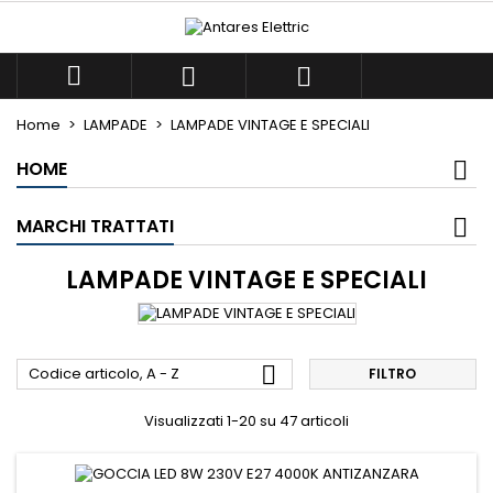
×
×
×
×
Le mie liste di desideri
((modalTitle))
((title))
Accedi



((confirmMessage))
Devi avere effettuato l'accesso per salvare dei
((label))
prodotti nella tua lista dei desideri.
Home
LAMPADE
LAMPADE VINTAGE E SPECIALI
add_circle_outlin
Crea nuova lista
HOME
((cancelText))
((modalDeleteText))
((cancelText))
((loginText))
((cancelText))
((createText))
MARCHI TRATTATI
LAMPADE VINTAGE E SPECIALI

Codice articolo, A - Z
FILTRO
Visualizzati 1-20 su 47 articoli