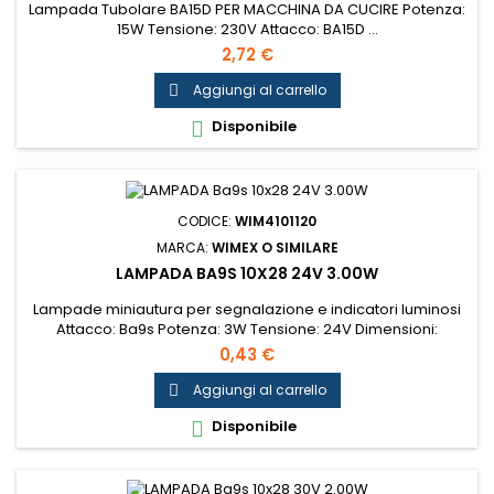
Lampada Tubolare BA15D PER MACCHINA DA CUCIRE Potenza:
15W Tensione: 230V Attacco: BA15D ...
2,72 €
Aggiungi al carrello

Disponibile

CODICE:
WIM4101120
MARCA:
WIMEX O SIMILARE
LAMPADA BA9S 10X28 24V 3.00W
Lampade miniautura per segnalazione e indicatori luminosi
Attacco: Ba9s Potenza: 3W Tensione: 24V Dimensioni:
10x28mm ...
0,43 €
Aggiungi al carrello

Disponibile
