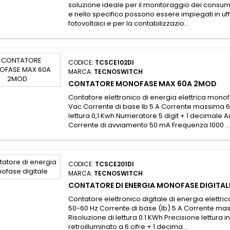
soluzione ideale per il monitoraggio dei consumi
e nello specifico possono essere impiegati in uffi
fotovoltaici e per la contabilizzazio...
CODICE:
TCSCE102DI
MARCA:
TECNOSWITCH
CONTATORE MONOFASE MAX 60A 2MOD
Contatore elettronico di energia elettrica mono
Vac Corrente di base Ib 5 A Corrente massima 60
lettura 0,1 Kwh Numeratore 5 digit + 1 decimale
Corrente di avviamento 50 mA Frequenza 1000 ..
CODICE:
TCSCE201DI
MARCA:
TECNOSWITCH
CONTATORE DI ENERGIA MONOFASE DIGITAL
Contatore elettronico digitale di energia elettr
50-60 Hz Corrente di base (Ib) 5 A Corrente ma
Risoluzione di lettura 0.1 KWh Precisione lettura i
retroilluminato a 6 cifre + 1 decima...