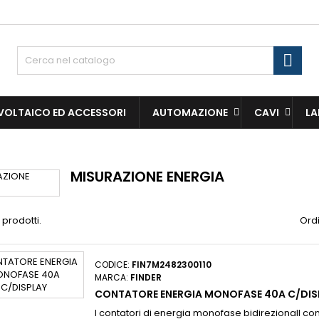
e mie liste di desideri
(modalTitle))
(title))
ccedi
Cerc
confirmMessage))
vi avere effettuato l'accesso per salvare dei prodotti nella tua li
abel))
 desideri.
add_circle_
Crea nuova li
OLTAICO ED ACCESSORI
AUTOMAZIONE
CAVI
L
((cancelText))
((modalDeleteText)
((cancelText))
((loginText)
((cancelText))
((createText)
MISURAZIONE ENERGIA
 prodotti.
Ordi
CODICE:
FIN7M2482300110
MARCA:
FINDER
CONTATORE ENERGIA MONOFASE 40A C/DIS
I contatori di energia monofase bidirezionalI con