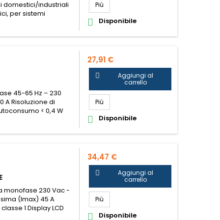
 domestici/industriali
CONTATORE ENERGIA MONOFASE 40A C/
Più
ci, per sistemi
Disponibile

27,91 €
Aggiungi al

carrello
fase 45-65 Hz – 230
 A Risoluzione di
CONTATORE MONOFASE MAX 60A 2MOD
Più
 Autoconsumo < 0,4 W
Disponibile

.
34,47 €
Aggiungi al

E
carrello
ica monofase 230 Vac -
ssima (Imax) 45 A
Contatore di energia monofase digital
Più
n classe 1 Display LCD
Disponibile
