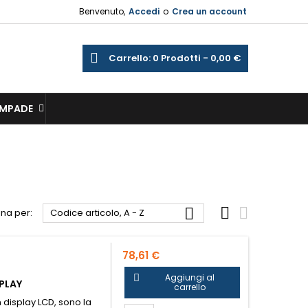
Benvenuto,
Accedi
o
Crea un account
×
×
×
×
a
Carrello
0
Prodotti -
0,00 €
sta
outline
sta
AMPADE
)
)
)



na per:
Codice articolo, A - Z
78,61 €
Aggiungi al

PLAY
carrello
 display LCD, sono la