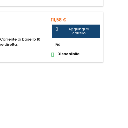
111,58 €
Aggiungi al

4
carrello
 Corrente di base Ib 10
 diretta...
Contatore di energia elettrica trifase 4
Più
Disponibile
