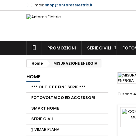
E-mail:
shop@antareselettric.it
L
(
(
A
((
De
((l
dei
HOME
PROMOZIONI
SERIE CIVILI
FOTOV
Home
MISURAZIONE ENERGIA
HOME
*** OUTLET E FINE SERIE ***
Ci sono 4
FOTOVOLTAICO ED ACCESSORI
SMART HOME
SERIE CIVILI
VIMAR PLANA