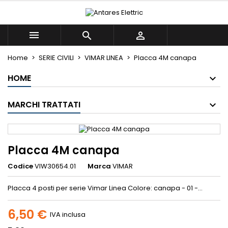
×
×
×
Le mie liste di desideri
((title))
Accedi



Devi avere effettuato l'accesso per salvare dei
((label))
prodotti nella tua lista dei desideri.
Home
SERIE CIVILI
VIMAR LINEA
Placca 4M canapa
add_circle_outline
Crea nuova lista
HOME
((cancelText))
((loginText))
((cancelText))
((createText))
MARCHI TRATTATI
Placca 4M canapa
Codice
VIW30654.01
Marca
VIMAR
Placca 4 posti per serie Vimar Linea Colore: canapa - 01 -...
6,50 €
IVA inclusa