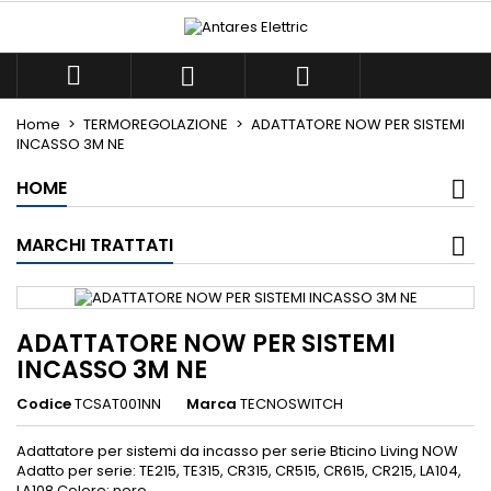
×
×
×
Le mie liste di desideri
((title))
Accedi



Devi avere effettuato l'accesso per salvare dei
((label))
prodotti nella tua lista dei desideri.
Home
TERMOREGOLAZIONE
ADATTATORE NOW PER SISTEMI
add_circle_outlin
Crea nuova lista
INCASSO 3M NE
HOME
((cancelText))
((loginText))
((cancelText))
((createText))
MARCHI TRATTATI
ADATTATORE NOW PER SISTEMI
INCASSO 3M NE
Codice
TCSAT001NN
Marca
TECNOSWITCH
Adattatore per sistemi da incasso per serie Bticino Living NOW
Adatto per serie: TE215, TE315, CR315, CR515, CR615, CR215, LA104,
LA108 Colore: nero...