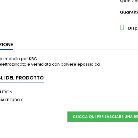
Spedizio
Quantit

Disp
ZIONE
in metallo per KBC
lettrozincata e verniciata con polvere epossidica
LI DEL PRODOTTO
ILTRON
C1AKBC/BOX
CLICCA QUI PER LASCIARE UNA R