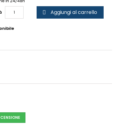
ne in 24/48h
Aggiungi al carrello
à

onibile
ECENSIONE