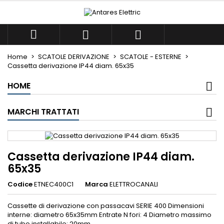
×
×
×
Le mie liste di desideri
((title))
Accedi



Devi avere effettuato l'accesso per salvare dei
((label))
prodotti nella tua lista dei desideri.
Home
SCATOLE DERIVAZIONE
SCATOLE - ESTERNE
add_circle_outlin
Crea nuova lista
Cassetta derivazione IP44 diam. 65x35
HOME
((cancelText))
((loginText))
((cancelText))
((createText))
MARCHI TRATTATI
Cassetta derivazione IP44 diam.
65x35
Codice
ETNEC400C1
Marca
ELETTROCANALI
Cassette di derivazione con passacavi SERIE 400 Dimensioni
interne: diametro 65x35mm Entrate N fori: 4 Diametro massimo
di tubo installabile: 20mm...